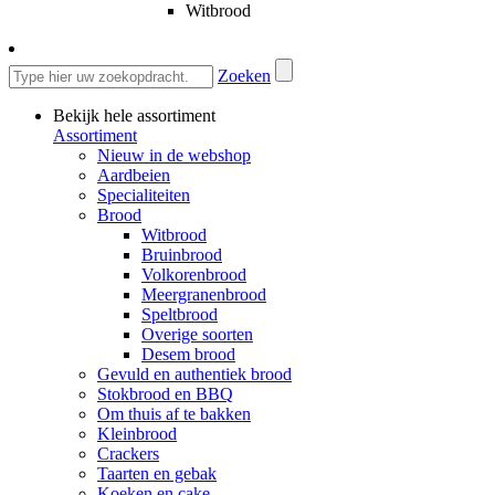
Witbrood
Zoeken
Bekijk hele assortiment
Assortiment
Nieuw in de webshop
Aardbeien
Specialiteiten
Brood
Witbrood
Bruinbrood
Volkorenbrood
Meergranenbrood
Speltbrood
Overige soorten
Desem brood
Gevuld en authentiek brood
Stokbrood en BBQ
Om thuis af te bakken
Kleinbrood
Crackers
Taarten en gebak
Koeken en cake