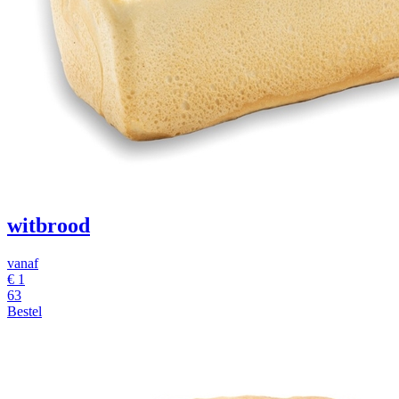
witbrood
vanaf
€ 1
63
Bestel