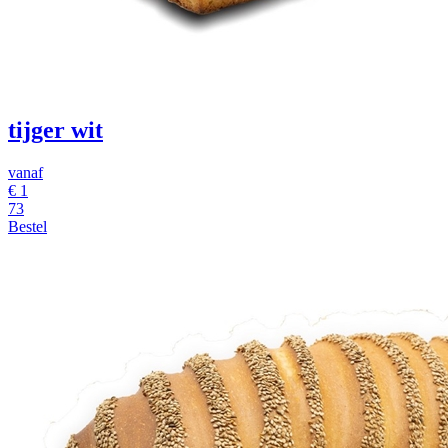
tijger wit
vanaf
€ 1
73
Bestel