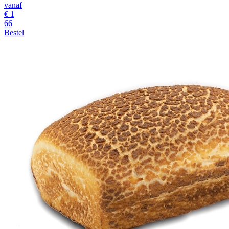
vanaf
€ 1
66
Bestel