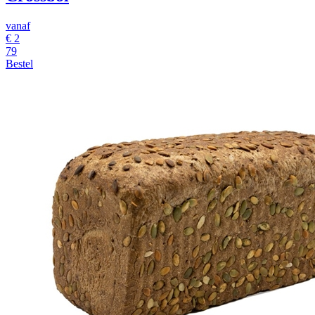
vanaf
€ 2
79
Bestel