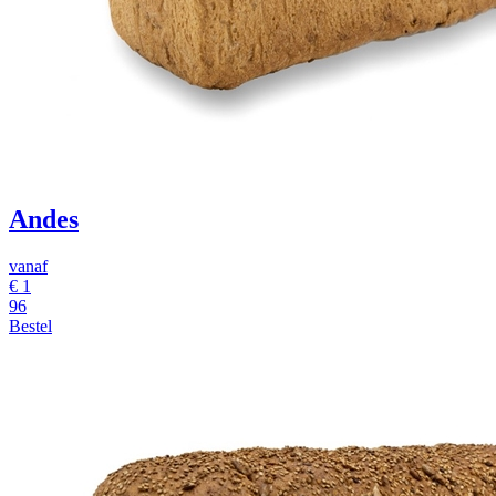
Andes
vanaf
€ 1
96
Bestel