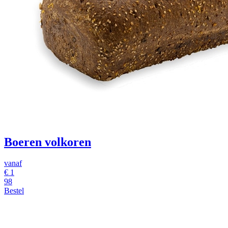
Boeren volkoren
vanaf
€ 1
98
Bestel