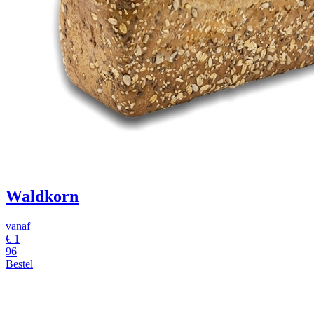
Waldkorn
vanaf
€ 1
96
Bestel