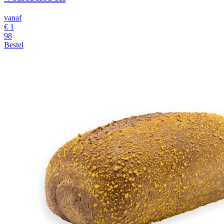
vanaf
€ 1
98
Bestel