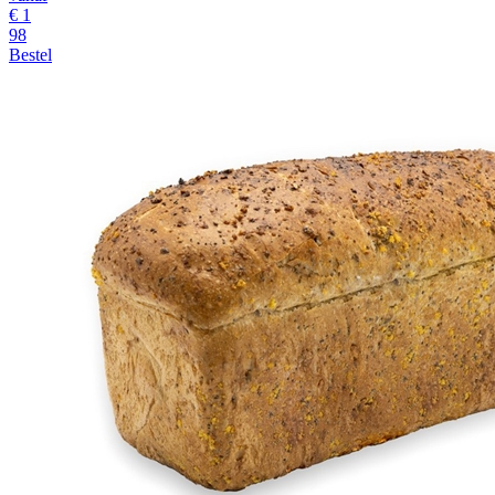
€ 1
98
Bestel