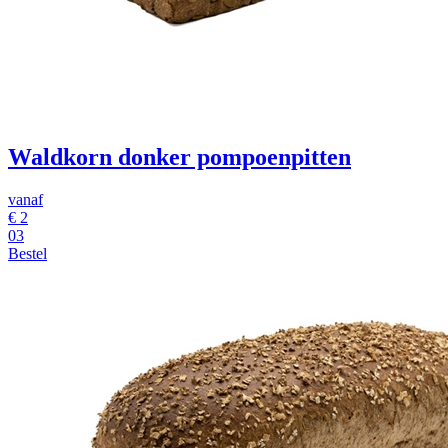
Waldkorn donker pompoenpitten
vanaf
€ 2
03
Bestel