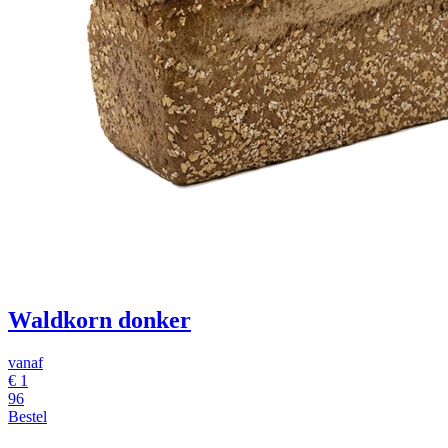
Waldkorn donker
vanaf
€ 1
96
Bestel