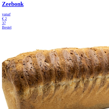
Zeebonk
vanaf
€ 2
37
Bestel