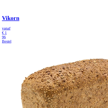
Vikorn
vanaf
€ 1
96
Bestel