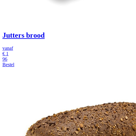
Jutters brood
vanaf
€ 1
96
Bestel