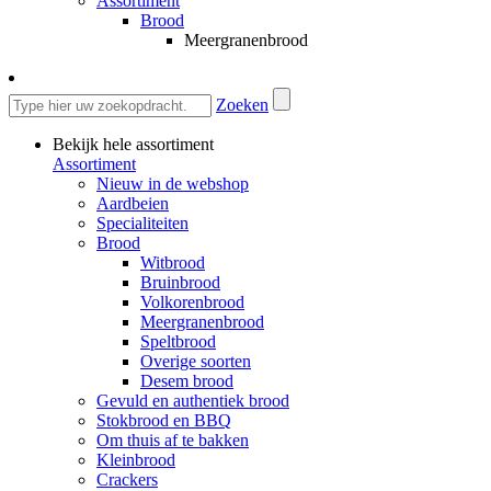
Assortiment
Brood
Meergranenbrood
Zoeken
Bekijk hele assortiment
Assortiment
Nieuw in de webshop
Aardbeien
Specialiteiten
Brood
Witbrood
Bruinbrood
Volkorenbrood
Meergranenbrood
Speltbrood
Overige soorten
Desem brood
Gevuld en authentiek brood
Stokbrood en BBQ
Om thuis af te bakken
Kleinbrood
Crackers