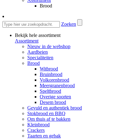
Assortiment
Brood
Zoeken
Bekijk hele assortiment
Assortiment
Nieuw in de webshop
Aardbeien
Specialiteiten
Brood
Witbrood
Bruinbrood
Volkorenbrood
Meergranenbrood
Speltbrood
Overige soorten
Desem brood
Gevuld en authentiek brood
Stokbrood en BBQ
Om thuis af te bakken
Kleinbrood
Crackers
Taarten en gebak