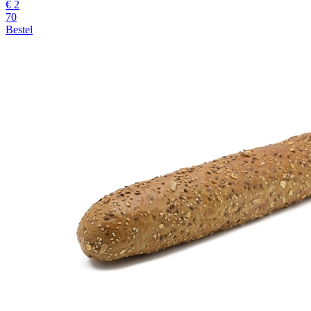
€ 2
70
Bestel