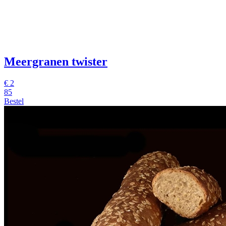
Meergranen twister
€ 2
85
Bestel