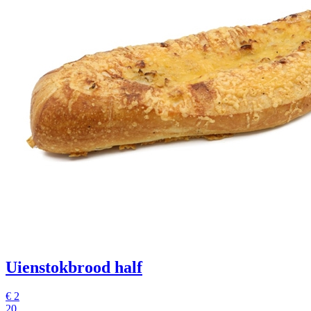
Uienstokbrood half
€ 2
20