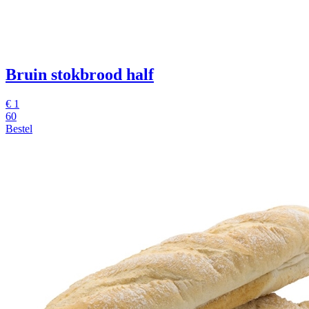
Bruin stokbrood half
€ 1
60
Bestel