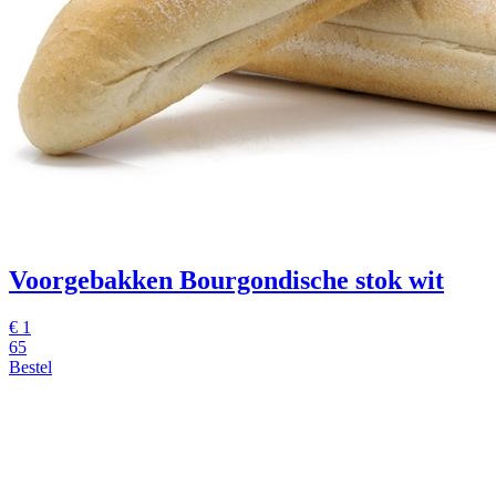
Voorgebakken Bourgondische stok wit
€ 1
65
Bestel