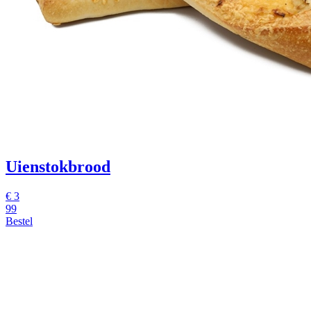
Uienstokbrood
€ 3
99
Bestel