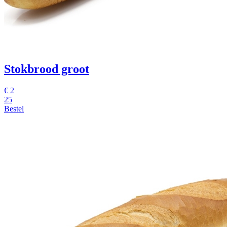
Stokbrood groot
€ 2
25
Bestel