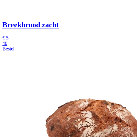
Breekbrood zacht
€ 5
40
Bestel