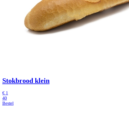
Stokbrood klein
€ 1
40
Bestel