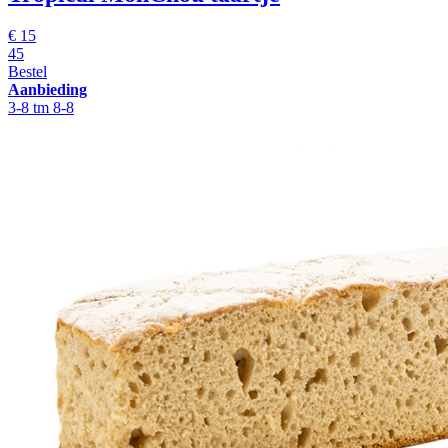
€ 15
45
Bestel
Aanbieding
3-8 tm 8-8