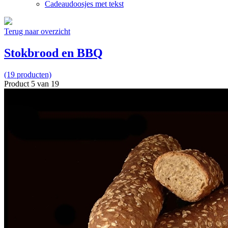
Cadeaudoosjes met tekst
Terug naar overzicht
Stokbrood en BBQ
(19 producten)
Product 5 van 19