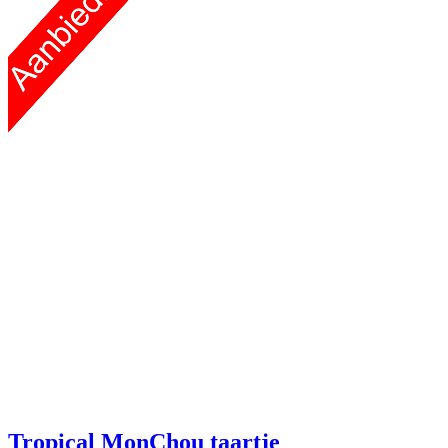
Tropical MonChou taartje