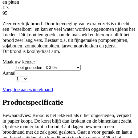
en pitten
€ 3
95
Zeer vezelrijk brood. Door toevoeging van extra vezels is dit echt
een “vezelbom” en kan er veel water worden opgenomen tijdens het
kneden. Dit komt ten goede aan de malsheid en hierdoor blijft het
brood zeer lang vers. Bestaat o.a. uit fijngemalen pompoenpitten,
sojabonen, zonnebloempitten, tarwemoutvlokken en gierst.
Dit brood is koolhydraat-arm.
Maak uw keuze:
Aantal
Voeg toe aan winkelmand
Productspecificatie
Bewaaradvies: Brood is het lekkerst als u het ongesneden, verpakt
in papier koopt. De korst blijft dan krokant en de binnenkant zacht.
Op deze manier kunt u brood 3 à 4 dagen bewaren in een
broodmand met de zak goed gesloten. Gaat u voor gemak en laat u
uw brood snijden, dan kan dit nog steeds in papier. Wilt u het