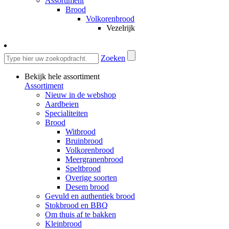
Assortiment
Brood
Volkorenbrood
Vezelrijk
Zoeken
Bekijk hele assortiment
Assortiment
Nieuw in de webshop
Aardbeien
Specialiteiten
Brood
Witbrood
Bruinbrood
Volkorenbrood
Meergranenbrood
Speltbrood
Overige soorten
Desem brood
Gevuld en authentiek brood
Stokbrood en BBQ
Om thuis af te bakken
Kleinbrood