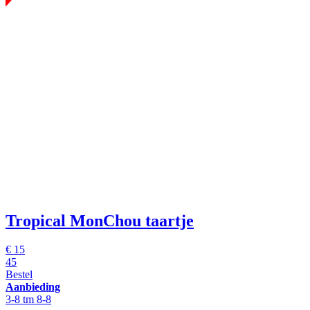
Tropical MonChou taartje
€ 15
45
Bestel
Aanbieding
3-8 tm 8-8