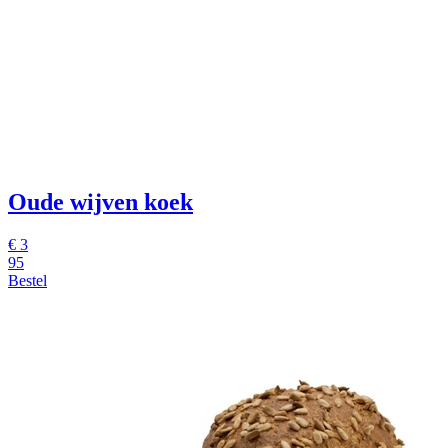
Oude wijven koek
€ 3
95
Bestel