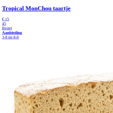
Tropical MonChou taartje
€ 15
45
Bestel
Aanbieding
3-8 tm 8-8