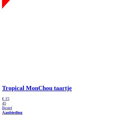
Tropical MonChou taartje
€ 15
45
Bestel
Aanbieding