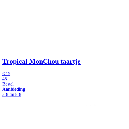
Tropical MonChou taartje
€ 15
45
Bestel
Aanbieding
3-8 tm 8-8