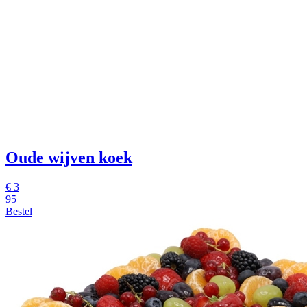
Oude wijven koek
€ 3
95
Bestel