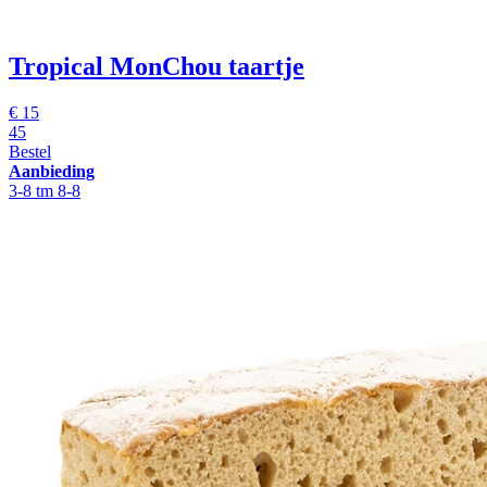
Tropical MonChou taartje
€ 15
45
Bestel
Aanbieding
3-8 tm 8-8