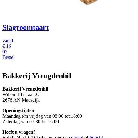
Slagroomtaart
vanaf
€ 16
65
Bestel
Bakkerij Vreugdenhil
Bakkerij Vreugdenhil
Willem III straat 27
2676 AN Maasdijk
Openingstijden
Maandag t/m vrijdag van 08:00 tot 18:00
Zaterdag van 07:30 tot 16:00
Heeft u vragen?
Bel 0174-512 424 of stuur ons een
e-mail
of
bericht