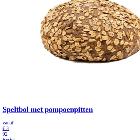
Speltbol met pompoenpitten
vanaf
€ 3
92
Bestel