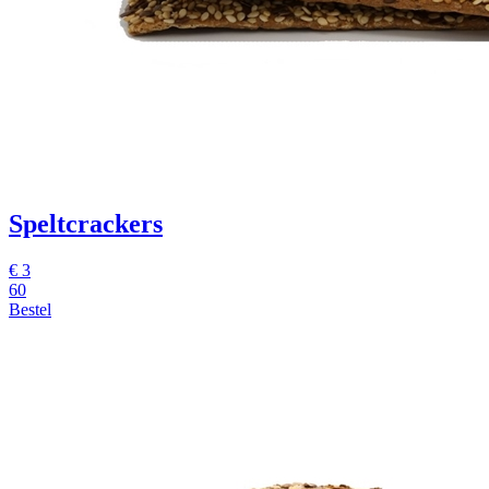
Speltcrackers
€ 3
60
Bestel