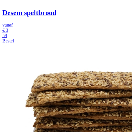
Desem speltbrood
vanaf
€ 3
59
Bestel