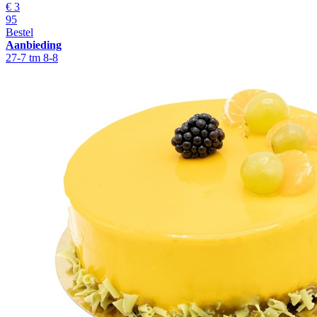
€ 3
95
Bestel
Aanbieding
27-7 tm 8-8