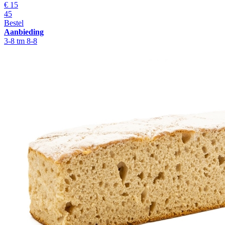
€ 15
45
Bestel
Aanbieding
3-8 tm 8-8