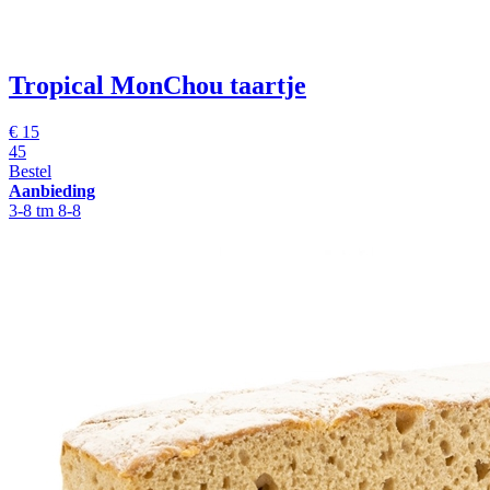
Tropical MonChou taartje
€ 15
45
Bestel
Aanbieding
3-8 tm 8-8