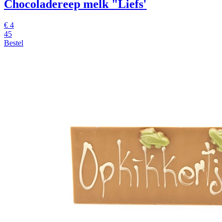
Chocoladereep melk "Liefs'
€ 4
45
Bestel