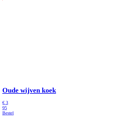
Oude wijven koek
€ 3
95
Bestel