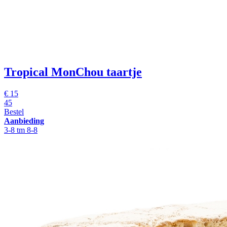
Tropical MonChou taartje
€ 15
45
Bestel
Aanbieding
3-8 tm 8-8