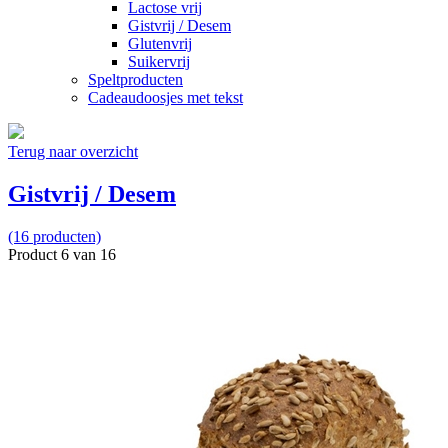
Lactose vrij
Gistvrij / Desem
Glutenvrij
Suikervrij
Speltproducten
Cadeaudoosjes met tekst
Terug naar overzicht
Gistvrij / Desem
(16 producten)
Product 6 van 16