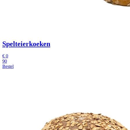
Spelteierkoeken
€ 0
90
Bestel