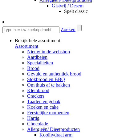
Allergieën/ Dieetproducten
Gistvrij / Desem
Spelt classic
Zoeken
Bekijk hele assortiment
Assortiment
Nieuw in de webshop
Aardbeien
Specialiteiten
Brood
Gevuld en authentiek brood
Stokbrood en BBQ
Om thuis af te bakken
Kleinbrood
Crackers
Taarten en gebak
Koeken en cake
Feestelijke momenten
Hartig
Chocolade
Allergieën/ Dieetproducten
Koolhydraat arm