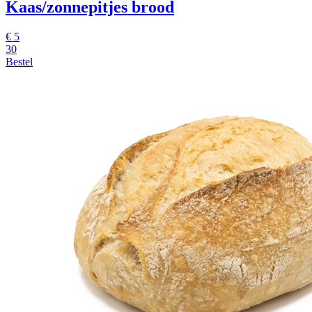
Kaas/zonnepitjes brood
€ 5
30
Bestel