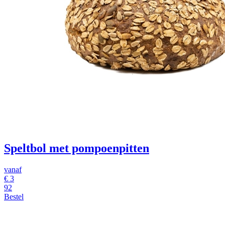
Speltbol met pompoenpitten
vanaf
€ 3
92
Bestel