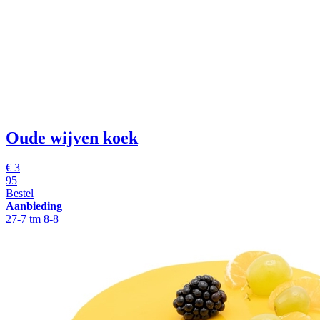
Oude wijven koek
€ 3
95
Bestel
Aanbieding
27-7 tm 8-8