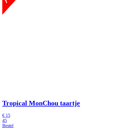
Tropical MonChou taartje
€ 15
45
Bestel