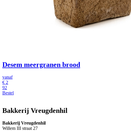
Desem meergranen brood
vanaf
€ 2
92
Bestel
Bakkerij Vreugdenhil
Bakkerij Vreugdenhil
Willem III straat 27